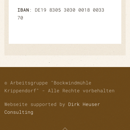
IBAN
: DE19 8305 3030 0018 0033
70
© Arbeitsgruppe "Bockwindmühle
Krippendorf" - Alle Rechte vorbehalten
Webseite supported by
Dirk Heuser
Consulting